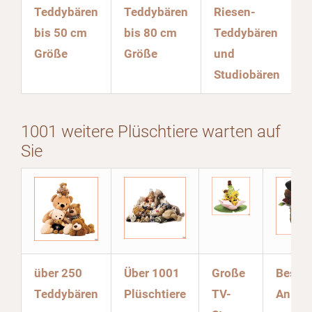
Teddybären
Teddybären
Riesen-
bis 50 cm
bis 80 cm
Teddybären
Größe
Größe
und
Studiobären
1001 weitere Plüschtiere warten auf
Sie
über 250
Über 1001
Große
Beson
Teddybären
Plüschtiere
TV-
Anläs