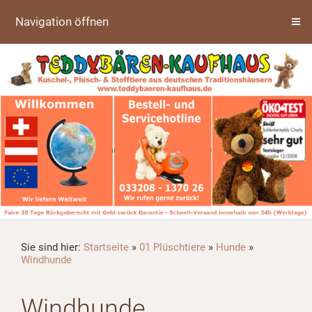
Navigation öffnen
Sie sind hier:
Startseite
»
01 Plüschtiere
»
Hunde
»
Windhunde
Windhunde