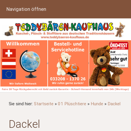
Navigation öffnen
Sie sind hier:
Startseite
»
01 Plüschtiere
»
Hunde
»
Dackel
Dackel