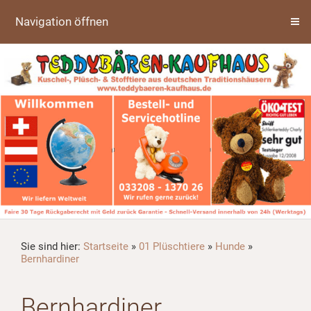
Navigation öffnen
Sie sind hier:
Startseite
»
01 Plüschtiere
»
Hunde
»
Bernhardiner
Bernhardiner