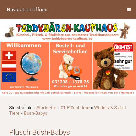
Navigation öffnen
Sie sind hier:
Startseite
»
01 Plüschtiere
»
Wildnis & Safari
Tiere
»
Bush-Babys
Plüsch Bush-Babys