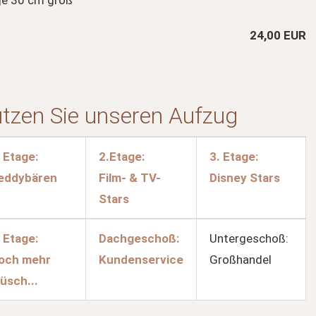
je 30 cm groß
24,00 EUR
utzen Sie unseren Aufzug
. Etage:
2.Etage:
3. Etage:
eddybären
Film- & TV-
Disney Stars
Stars
. Etage:
Dachgeschoß:
Untergeschoß:
och mehr
Kundenservice
Großhandel
lüsch...