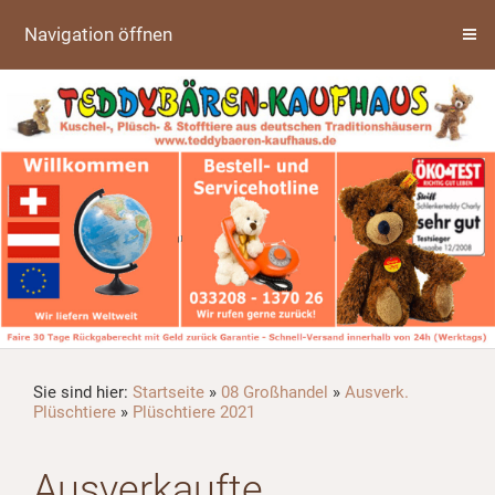
Navigation öffnen
Sie sind hier:
Startseite
»
08 Großhandel
»
Ausverk.
Plüschtiere
»
Plüschtiere 2021
Ausverkaufte