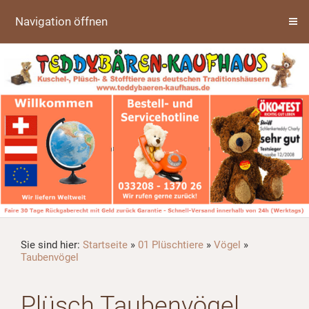
Navigation öffnen
Sie sind hier:
Startseite
»
01 Plüschtiere
»
Vögel
»
Taubenvögel
Plüsch Taubenvögel