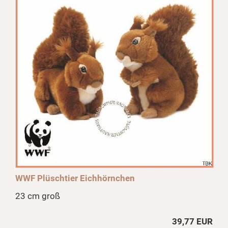
WWF Plüschtier Eichhörnchen
23 cm groß
39,77 EUR