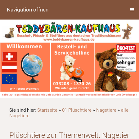
Navigation öffnen
Sie sind hier:
Startseite
»
01 Plüschtiere
»
Nagetiere
»
alle
Nagetiere
Plüschtiere zur Themenwelt: Nagetier