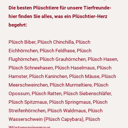
Die besten Plüschtiere für unsere Tierfreunde-
hier finden Sie alles, was ein Plüschtier-Herz
begehrt:
Plüsch Biber, Plüsch Chinchilla, Plüsch
Eichhörnchen, Plüsch Feldhase, Plüsch
Flughörnchen, Plüsch Grauhörnchen, Plüsch Hasen,
Plüsch Schneehasen, Plüsch Haselmaus, Plüsch
Hamster, Plüsch Kaninchen, Plüsch Mäuse, Plüsch
Meerschweinchen, Plüsch Murmeltiere, Plüsch
Opossum, Plüsch Ratten, Plüsch Siebenschläfer,
Plüsch Spitzmaus, Plüsch Springmaus, Plüsch
Streifenhörnchen, Plüsch Waldmaus, Plüsch
Wasserschwein (Plüsch Capybara), Plüsch
Wüstenspringmaus