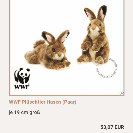
WWF Plüschtier Hasen (Paar)
je 19 cm groß
53,07 EUR