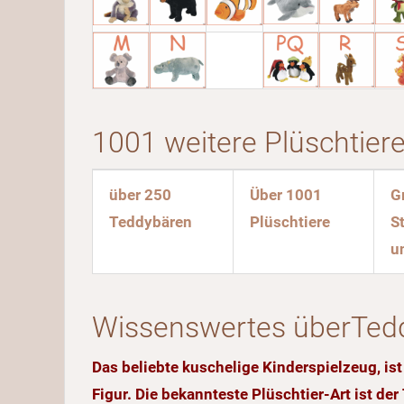
1001 weitere Plüschtiere
über 250
Über 1001
G
Teddybären
Plüschtiere
S
u
Wissenswertes überTedd
Das beliebte kuschelige Kinderspielzeug, is
Figur. Die bekannteste Plüschtier-Art ist der