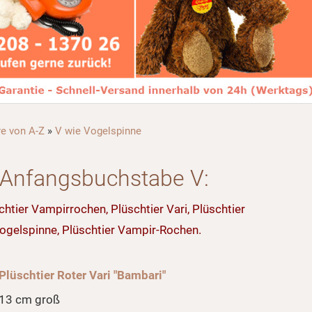
re von A-Z
»
V wie Vogelspinne
m Anfangsbuchstabe V:
chtier Vampirrochen, Plüschtier Vari, Plüschtier
 Vogelspinne, Plüschtier Vampir-Rochen.
Plüschtier Roter Vari "Bambari"
13 cm groß