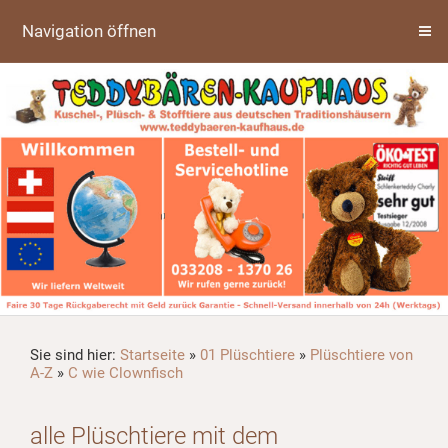
Navigation öffnen
Sie sind hier:
Startseite
»
01 Plüschtiere
»
Plüschtiere von
A-Z
»
C wie Clownfisch
alle Plüschtiere mit dem