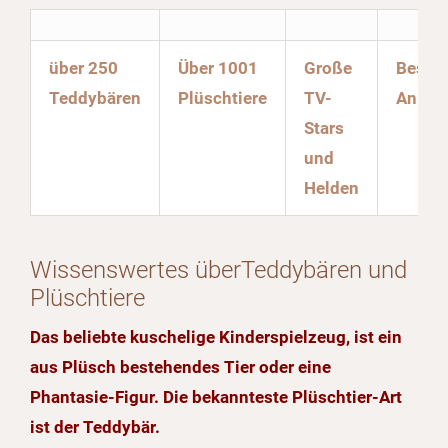
über 250
Über 1001
Große
Beson
Teddybären
Plüschtiere
TV-
Anläs
Stars
und
Helden
Wissenswertes überTeddybären und
Plüschtiere
Das beliebte kuschelige Kinderspielzeug, ist ein
aus Plüsch bestehendes Tier oder eine
Phantasie-Figur. Die bekannteste Plüschtier-Art
ist der Teddybär.