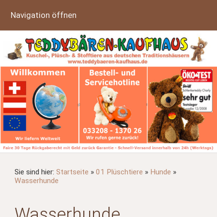
Navigation öffnen
Sie sind hier:
Startseite
»
01 Plüschtiere
»
Hunde
»
Wasserhunde
Wasserhunde