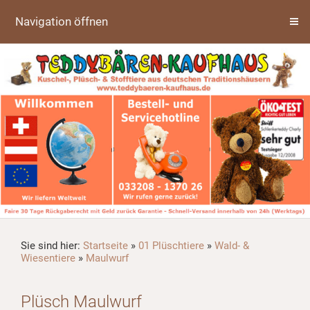
Navigation öffnen
Sie sind hier:
Startseite
»
01 Plüschtiere
»
Wald- &
Wiesentiere
»
Maulwurf
Plüsch Maulwurf