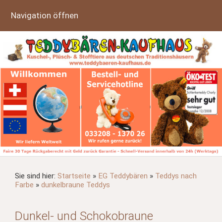
Navigation öffnen
Sie sind hier:
Startseite
»
EG Teddybären
»
Teddys nach
Farbe
»
dunkelbraune Teddys
Dunkel- und Schokobraune