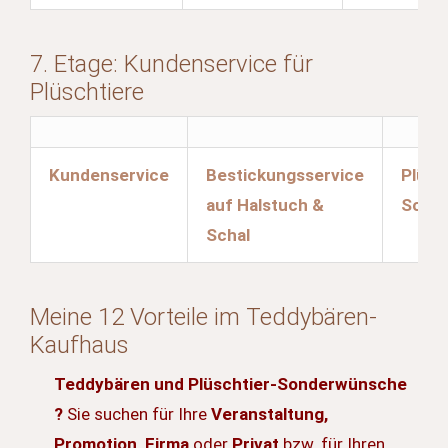
7. Etage: Kundenservice für
Plüschtiere
Kundenservice
Bestickungsservice
Plüsc
auf Halstuch &
Sonde
Schal
Meine 12 Vorteile im Teddybären-
Kaufhaus
Teddybären und Plüschtier-Sonderwünsche
?
Sie suchen für Ihre
Veranstaltung,
Promotion, Firma
oder
Privat
bzw. für Ihren