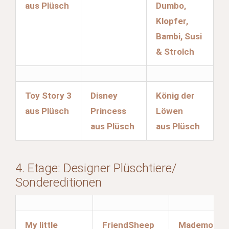
aus Plüsch
Dumbo,
Klopfer,
Bambi, Susi
& Strolch
Toy Story 3
Disney
König der
aus Plüsch
Princess
Löwen
aus Plüsch
aus Plüsch
4. Etage: Designer Plüschtiere/
Sondereditionen
My little
FriendSheep
Mademoisel